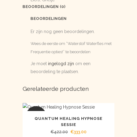
BEOORDELINGEN (0)
BEOORDELINGEN
Er zijn nog geen beoordelingen.
Wees de eerste om “Waterstof Waterfles met
Frequentie opties!” te beoordelen
Je moet
ingelogd zijn
om een
beoordeling te plaatsen.
Gerelateerde producten
AANBIEDING
QUANTUM HEALING HYPNOSE
SESSIE
Oorspronkelijke
Huidige
€
422.00
€
333.00