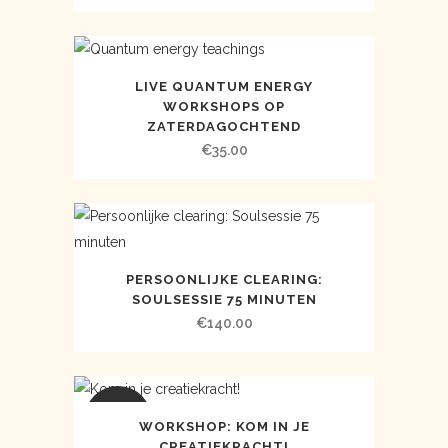
prijs
prijs
was:
is:
€422.00.
€333.00.
LIVE QUANTUM ENERGY
WORKSHOPS OP
ZATERDAGOCHTEND
€
35.00
PERSOONLIJKE CLEARING:
SOULSESSIE 75 MINUTEN
€
140.00
AANBIEDING
WORKSHOP: KOM IN JE
CREATIEKRACHT!