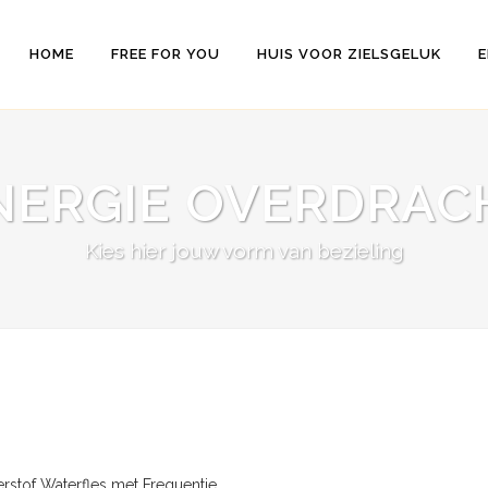
HOME
FREE FOR YOU
HUIS VOOR ZIELSGELUK
E
NERGIE OVERDRAC
Kies hier jouw vorm van bezieling