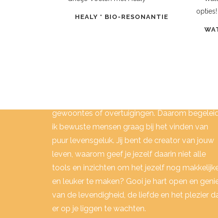
HEALY * BIO-RESONANTIE
WA
MIJN VISIE:
Ik begrijp dat je soms vast kunt zitten in oude
gewoontes of overtuigingen. Daarom begelei
ik bewuste mensen graag bij het vinden van
puur levensgeluk. Jij bent de creator van jouw
leven, waarom geef je jezelf daarin niet alle
tools en inzichten om het jezelf nog makkelijk
en leuker te maken? Gooi je hart open en geni
van de levendigheid, de liefde en het plezier d
er op je liggen te wachten.