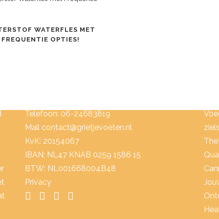
TERSTOF WATERFLES MET
FREQUENTIE OPTIES!
NEEM CONTACT OP:
CO
Kruisvennendijk 8, 6035 RT Ospel
Boe
d
Telefoon: 06-24683819
Voe
Mail
contact@grietjevoeten.nl
ziel
KvK: 20154067
The
IBAN: NL47 KNAB 0259 1586 15
Qua
er
BTW: NL001668004B48
Can
et
Privacy
Jouw
at
Ont
Heal