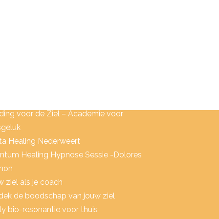
ACHING & TRAININGEN
kentip: Spelen met het leven
ding voor de Ziel – Academie voor
sgeluk
ta Healing Nederweert
ntum Healing Hypnose Sessie -Dolores
non
 ziel als je coach
dek de boodschap van jouw ziel
y bio-resonantie voor thuis