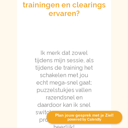
trainingen en clearings
ervaren?
Ik merk dat zowel
tijdens mijn sessie, als
tijdens de training het
schakelen met jou
echt mega-snel gaat;
puzzelstukjes vallen
razendsnel en
daardoor kan ik snel
switchen naar nieuwe
Plan jouw gesprek met je Ziel!
programmeringen,
powered by Calendly
heerlijk!