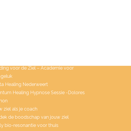
ACHING & TRAININGEN
kentip: Spelen met het leven
ding voor de Ziel – Academie voor
sgeluk
ta Healing Nederweert
ntum Healing Hypnose Sessie -Dolores
non
 ziel als je coach
dek de boodschap van jouw ziel
y bio-resonantie voor thuis