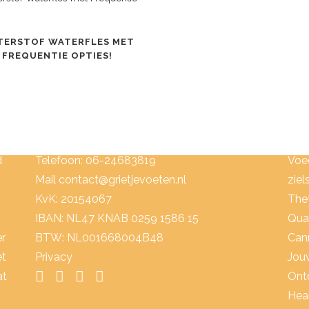
TERSTOF WATERFLES MET
FREQUENTIE OPTIES!
NEEM CONTACT OP:
CO
Kruisvennendijk 8, 6035 RT Ospel
Boe
d
Telefoon: 06-24683819
Voe
Mail
contact@grietjevoeten.nl
ziel
KvK: 20154067
The
IBAN: NL47 KNAB 0259 1586 15
Qua
er
BTW: NL001668004B48
Can
et
Privacy
Jouw
at
Ont
Heal