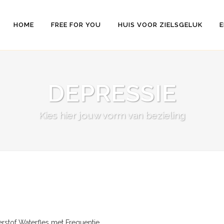
HOME
FREE FOR YOU
HUIS VOOR ZIELSGELUK
E
DEPRESSIE
Kies hier jouw vorm van bezieling