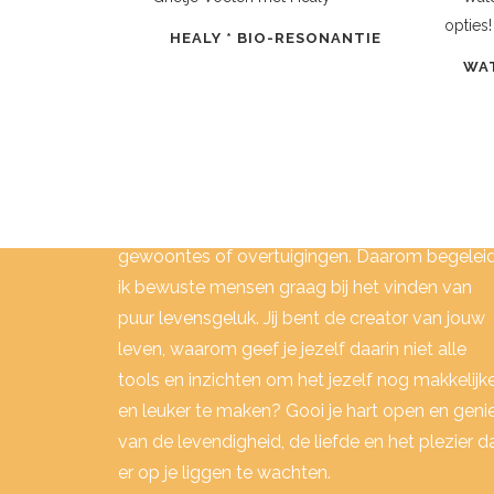
HEALY * BIO-RESONANTIE
WA
MIJN VISIE:
Ik begrijp dat je soms vast kunt zitten in oude
gewoontes of overtuigingen. Daarom begelei
ik bewuste mensen graag bij het vinden van
puur levensgeluk. Jij bent de creator van jouw
leven, waarom geef je jezelf daarin niet alle
tools en inzichten om het jezelf nog makkelijk
en leuker te maken? Gooi je hart open en geni
van de levendigheid, de liefde en het plezier d
er op je liggen te wachten.