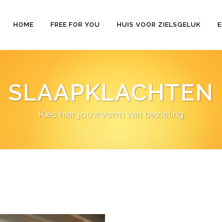
HOME
FREE FOR YOU
HUIS VOOR ZIELSGELUK
E
SLAAPKLACHTEN
Kies hier jouw vorm van bezieling