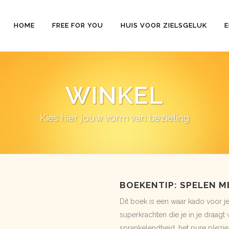
HOME
FREE FOR YOU
HUIS VOOR ZIELSGELUK
E
WINKEL
Kies hier jouw vorm van bezieling
BOEKENTIP: SPELEN M
Dit boek is een waar kado voor j
superkrachten die je in je draagt
sprankelendheid, het pure plezier