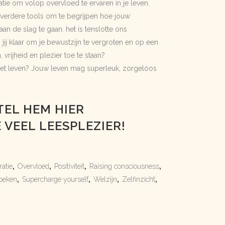
tie om volop overvloed te ervaren in je leven.
 verdere tools om te begrijpen hoe jouw
n de slag te gaan. het is tenslotte ons
jij klaar om je bewustzijn te vergroten en op een
vrijheid en plezier toe te staan?
 het leven? Jouw leven mag superleuk, zorgeloos
TEL HEM HIER
E VEEL LEESPLEZIER!
ratie
,
Overvloed
,
Positiviteit
,
Raising consciousness
,
boeken
,
Supercharge yourself
,
Welzijn
,
Zelfinzicht
,