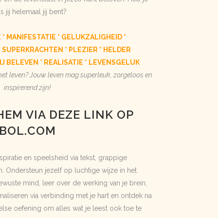
s jij helemaal jij bent?
E * MANIFESTATIE * GELUKZALIGHEID *
 * SUPERKRACHTEN * PLEZIER * HELDER
J BELEVEN * REALISATIE * LEVENSGELUK
 het leven? Jouw leven mag superleuk, zorgeloos en
inspirerend zijn!
HEM VIA DEZE LINK OP
BOL.COM
nspiratie en speelsheid via tekst, grappige
en. Ondersteun jezelf op luchtige wijze in het
ste mind, leer over de werking van je brein,
maliseren via verbinding met je hart en ontdek na
else oefening om alles wat je leest ook toe te