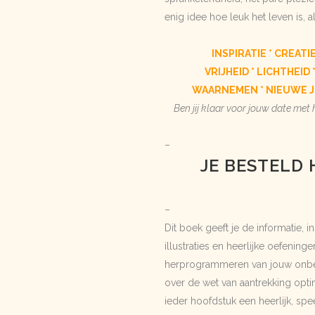
enig idee hoe leuk het leven is, al
INSPIRATIE * CREATI
VRIJHEID * LICHTHEID
WAARNEMEN * NIEUWE JI
Ben jij klaar voor jouw date met
–
JE BESTELD 
–
Dit boek geeft je de informatie, i
illustraties en heerlijke oefening
herprogrammeren van jouw onbewu
over de wet van aantrekking opti
ieder hoofdstuk een heerlijk, spe