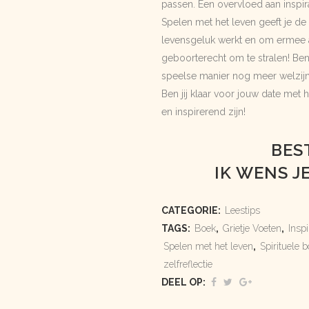
passen. Een overvloed aan inspira
Spelen met het leven geeft je de
levensgeluk werkt en om ermee aa
geboorterecht om te stralen! Ben 
speelse manier nog meer welzijn, 
Ben jij klaar voor jouw date met
en inspirerend zijn!
BES
IK WENS J
CATEGORIE:
Leestips
TAGS:
Boek
,
Grietje Voeten
,
Inspi
Spelen met het leven
,
Spirituele 
zelfreflectie
DEEL OP: