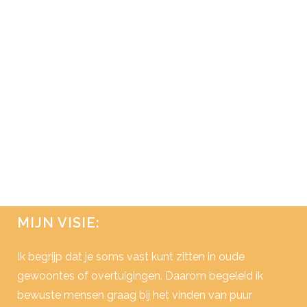
HART
Vaak zie ik in de praktijk, dat mensen het
een en ander van visualiseren en creëren
hebben gelezen, of ervan hebben
gehoord. Ze weten precies wat ze willen
en hebben tot in detail bedacht hoe hun
beeld eruit zou moeten zien, maar ze
lijken nog...
28 februari, 2016
/
0 Reactie's
MIJN VISIE:
Ik begrijp dat je soms vast kunt zitten in oude
gewoontes of overtuigingen. Daarom begeleid ik
bewuste mensen graag bij het vinden van puur