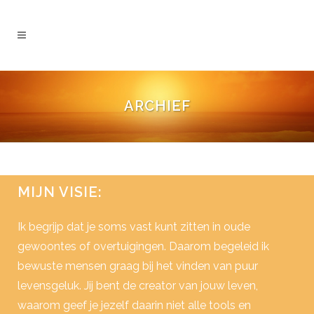
ARCHIEF
MIJN VISIE:
Ik begrijp dat je soms vast kunt zitten in oude
gewoontes of overtuigingen. Daarom begeleid ik
bewuste mensen graag bij het vinden van puur
levensgeluk. Jij bent de creator van jouw leven,
waarom geef je jezelf daarin niet alle tools en