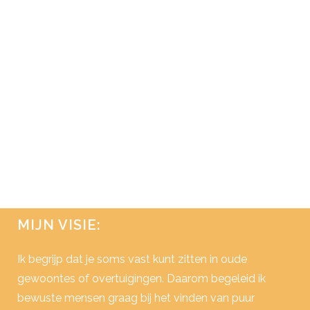
AANLEGGEN IN JE LICHAAM
Wat als je je lichaam steeds meer als een
opzichzelfstaand organisme zou zien?
Een natuurlijk systeem dat klaar is voor
jouw interactie. Dan kun je ook meer en
meer begrip krijgen voor wat je lichaam
weergeeft en weerspiegelt aan je. En dat
is iets waar...
14 november, 2017
/
0 Reactie's
MIJN VISIE:
Ik begrijp dat je soms vast kunt zitten in oude
gewoontes of overtuigingen. Daarom begeleid ik
bewuste mensen graag bij het vinden van puur