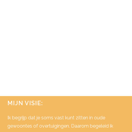
WORD JE BEWUST VAN JE
CREATIEKRACHT
Stel je eens voor dat alles mogelijk is…
Wat houdt je dan nu nog tegen om voor
je optimale levensomstandigheden te
gaan? Zelf ben ik ervan overtuigd dat
alles, werkelijk alles mogelijk is. Als we
kijken naar de natuurkundige principes,
zijn alle atomen van welke stof dan...
16 januari, 2016
/
0 Reactie's
MIJN VISIE:
Ik begrijp dat je soms vast kunt zitten in oude
gewoontes of overtuigingen. Daarom begeleid ik