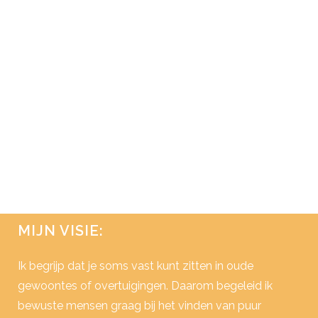
AANLEGGEN IN JE LICHAAM
Wat als je je lichaam steeds meer als een
opzichzelfstaand organisme zou zien?
Een natuurlijk systeem dat klaar is voor
jouw interactie. Dan kun je ook meer en
meer begrip krijgen voor wat je lichaam
weergeeft en weerspiegelt aan je. En dat
is iets waar...
14 november, 2017
/
0 Reactie's
MIJN VISIE:
Ik begrijp dat je soms vast kunt zitten in oude
gewoontes of overtuigingen. Daarom begeleid ik
bewuste mensen graag bij het vinden van puur