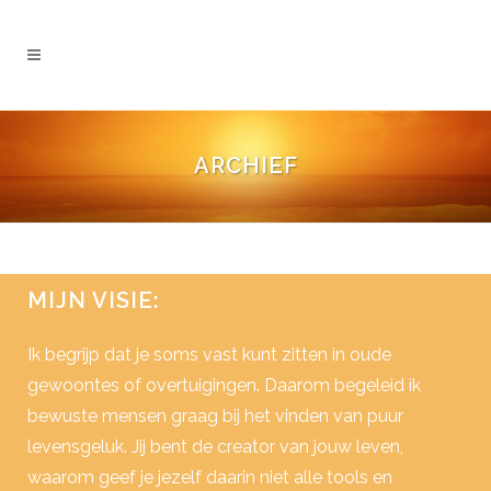
ARCHIEF
MIJN VISIE:
Ik begrijp dat je soms vast kunt zitten in oude
gewoontes of overtuigingen. Daarom begeleid ik
bewuste mensen graag bij het vinden van puur
levensgeluk. Jij bent de creator van jouw leven,
waarom geef je jezelf daarin niet alle tools en