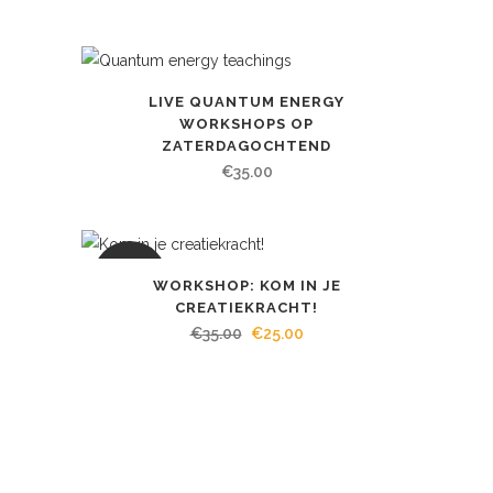
prijs
prijs
was:
is:
€105.00.
€90.00.
LIVE QUANTUM ENERGY
WORKSHOPS OP
ZATERDAGOCHTEND
€
35.00
AANBIEDING
WORKSHOP: KOM IN JE
CREATIEKRACHT!
Oorspronkelijke
Huidige
€
35.00
€
25.00
prijs
prijs
was:
is:
€35.00.
€25.00.