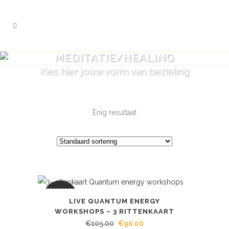
MEDITATIE/HEALING
Kies hier jouw vorm van bezieling
Enig resultaat
AANBIEDING
LIVE QUANTUM ENERGY
WORKSHOPS – 3 RITTENKAART
Oorspronkelijke
Huidige
€
105.00
€
90.00